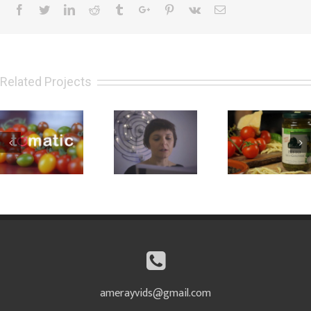
Facebook
Twitter
Linkedin
Reddit
Tumblr
Google+
Pinterest
Vk
Email
Related Projects
Tomatic
Kairòs (Book
Pesto
(Lavatelli)
Trailer)
Marabotto
amerayvids@gmail.com