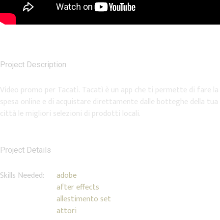
Project Description
Video promo per Tacatì. Tacatì è un app che ti permette di fare la
spesa online e di acquistare direttamente dalle botteghe della tua
città le migliori selezioni di prodotti locali.
Project Details
Skills Needed:
adobe
after effects
allestimento set
attori