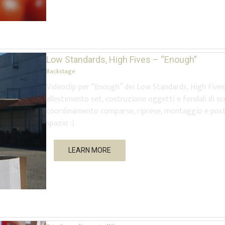
Low Standards, High Fives – “Enough”
Backstage
Videoclip per “Enough” dei Low Standards, High Fives.
allestimento set, costruzione oggetti e fondali di s
coordinamento comparse, riprese, montaggio e post-p
spazio :)
LEARN MORE