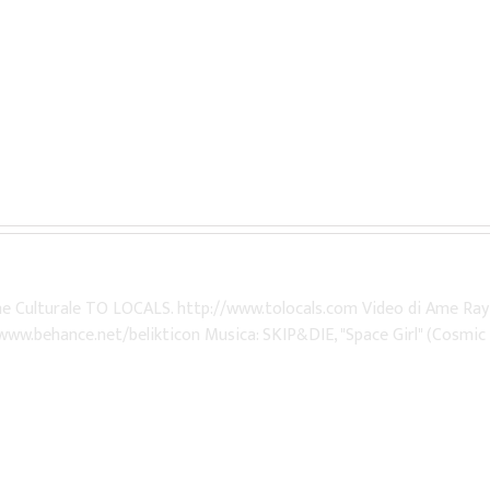
one Culturale TO LOCALS. http://www.tolocals.com Video di Ame Ray
/www.behance.net/belikticon Musica: SKIP&DIE, "Space Girl" (Cosmic