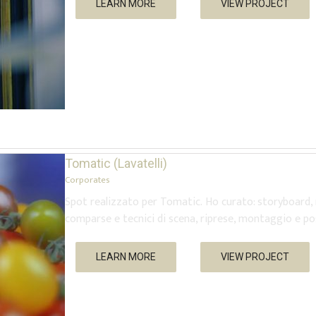
LEARN MORE
VIEW PROJECT
Tomatic (Lavatelli)
Corporates
Spot realizzato per Tomatic. Ho curato: storyboard, r
comparse e tecnici di scena, riprese, montaggio e p
LEARN MORE
VIEW PROJECT