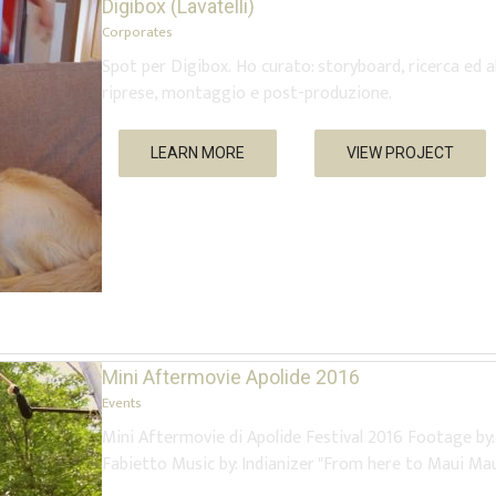
Digibox (Lavatelli)
Corporates
Spot per Digibox. Ho curato: storyboard, ricerca ed a
riprese, montaggio e post-produzione.
LEARN MORE
VIEW PROJECT
Mini Aftermovie Apolide 2016
Events
Mini Aftermovie di Apolide Festival 2016 Footage b
Fabietto Music by: Indianizer "From here to Maui Mau