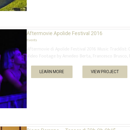
Aftermovie Apolide Festival 2016
Events
Aftermovie di Apolide Festival 2016 Music Tracklist
Video Footage by Amedeo Berta, Francesco Brusco, F
LEARN MORE
VIEW PROJECT