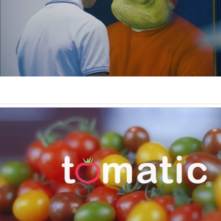
Tomatic (Lavatelli)
Corporates
Low Standards, High Fives – “Enough”