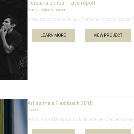
Persiana Jones – Live report
Music
,
Trailer & Teaser
Video report per la data di Persiana Jones a Venaus (
LEARN MORE
VIEW PROJECT
Artissima e Flashback 2018
Events
Artissima e Flashback 2018 filmate per Contemporar