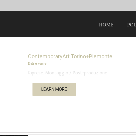
HOME
PO
ContemporaryArt Torino+Piemonte
Enti e varie
Riprese, Montaggio / Post-produzione
LEARN MORE