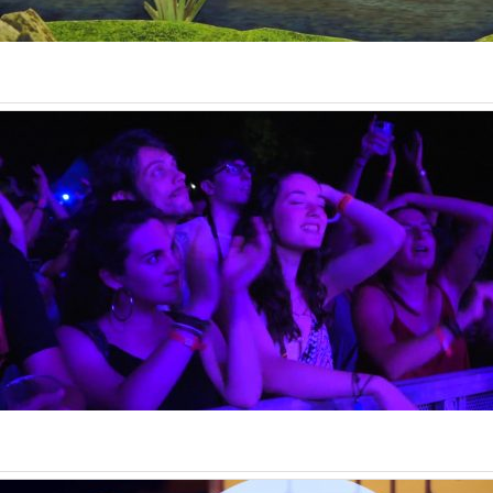
Events
Diego Perrone – Teaser di “Oh Oh Oh!!”
Music
Trailer & Teaser