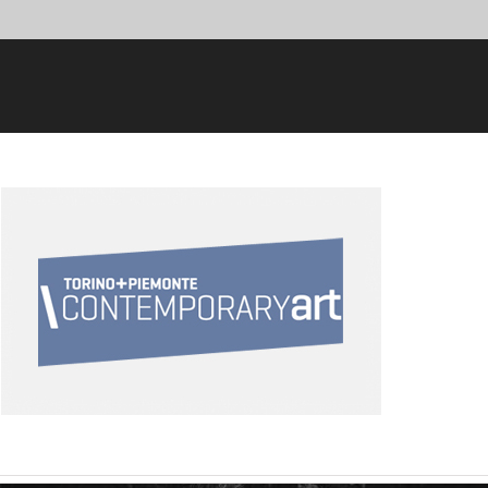
ContemporaryArt Torino+Piemonte
Enti e varie
Persiana Jones – Live report
Music
Trailer & Teaser