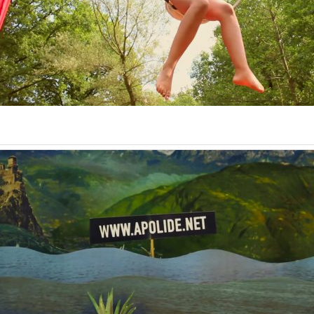
Apolide Festival 2015 – Official Teaser
Music
Trailer & Teaser
Aftermovie Apolide Festival 2016