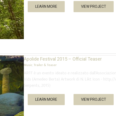
LEARN MORE
VIEW PROJECT
Apolide Festival 2015 – Official Teaser
Music
,
Trailer & Teaser
ARFF è un evento ideato e realizzato dall'Associazi
Vids (Amedeo Berta) Artwork di N. Likt Icon - http:/
Serpents, 2015)
LEARN MORE
VIEW PROJECT