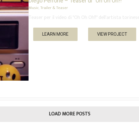
Diego Perrone – Teaser di “Oh Oh Oh!!”
Music
,
Trailer & Teaser
Teaser per il video di "Oh Oh Oh!!" dell'artista torine
LEARN MORE
VIEW PROJECT
LOAD MORE POSTS