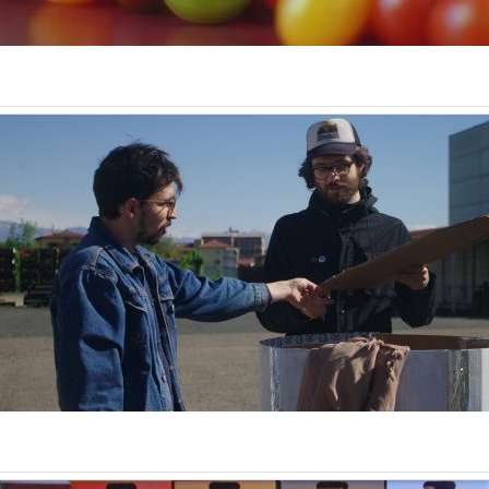
Backstage
Digibox (Lavatelli)
Corporates