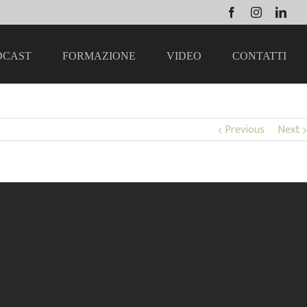
Facebook
Instagram
Link
DCAST
FORMAZIONE
VIDEO
CONTATTI
Previous
Next