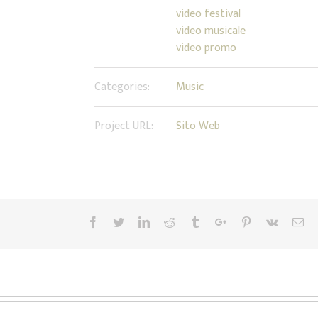
video festival
video musicale
video promo
Categories:
Music
Project URL:
Sito Web
Facebook
Twitter
Linkedin
Reddit
Tumblr
Google+
Pinterest
Vk
Em
iana Jones – Live report
Nick’s Airlines – Sky Pirates