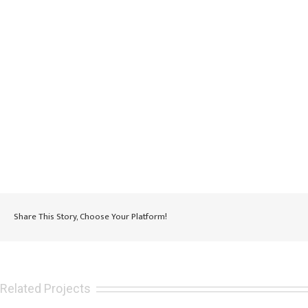
Share This Story, Choose Your Platform!
Apolide 2019 – Daily p
Persiana Jones – Vivere Così
(Venerdì)
Related Projects