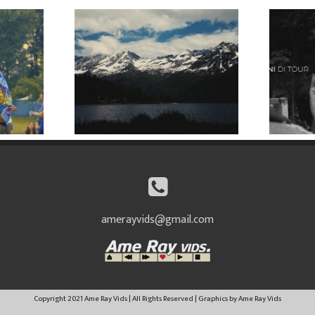
amerayvids@gmail.com
Copyright 2021 Ame Ray Vids | All Rights Reserved | Graphics by Ame Ray Vids