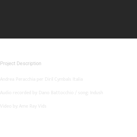
Project Description
Andrea Peracchia per Diril Cymbals Italia
Audio recorded by: Dano Battocchio / song: Indush
Video by: Ame Ray Vids