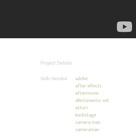
Project Details
Skills Needed:
adobe
after effects
aftermovie
allestimento set
attori
backstage
camera man
cameraman