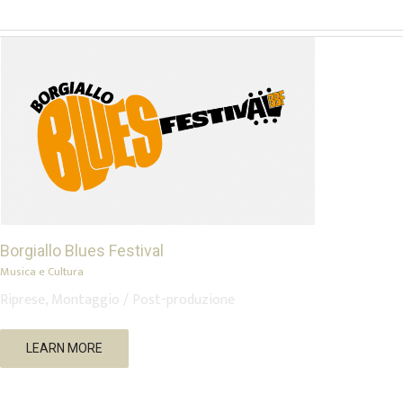
Borgiallo Blues Festival
Musica e Cultura
Riprese, Montaggio / Post-produzione
Garrett Klahn (Artista, USA)
LEARN MORE
Musica e Cultura