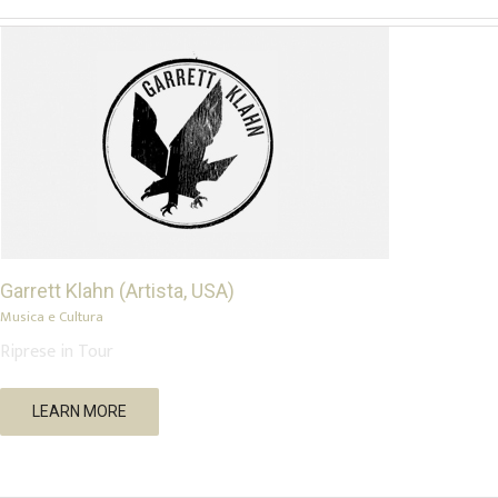
Garrett Klahn (Artista, USA)
Musica e Cultura
Riprese in Tour
Torino Local Scene
LEARN MORE
Musica e Cultura