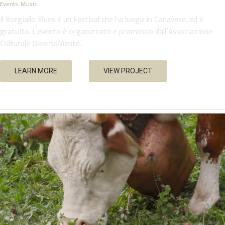
Events
,
Music
Il Borgiallo Blues è un Festival che ha luogo in Canavese, ed è
gratuito. L’evento è organizzato e promosso dall’Associazione
Culturale DiversaMente.
Transumanza 2014 – Pont Canavese
LEARN MORE
VIEW PROJECT
Events