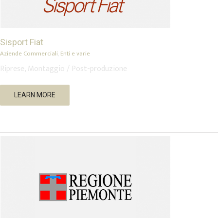
Sisport Fiat
Aziende Commerciali
,
Enti e varie
Riprese, Montaggio / Post-produzione
Regione Piemonte
LEARN MORE
Enti e varie