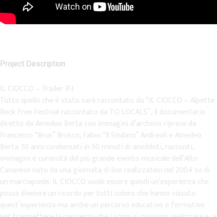
Project Description
IL CIOCCO – Trailer #3
Tutto quello che è stato sarà raccontato da “IL CIOCCO – Alpette
Rock Free Festival raccontato da TO LOCALS”, il documentario
diretto da Amedeo Berta con immagini d’archivio riprese da
Francesco “Brus” Brusco, Fabio “Il Sindaco” Andreoli e Amedeo
Berta. 10 anni condensati in 50 minuti di aneddoti, racconti,
immagini e curiosità del più grande evento musicale dell’Alto
Canavese nato da una giornata di live realizzatesi nel 2004 su di
un marciapiede. IL CIOCCO vuole essere quindi un’esperienza che
possa divenire un ricordo per tutti coloro che hanno vissuto
quest’esperienza ma anche un percorso educativo e formativo
per trasmettere la coscienza che i sogni si possono realizzare e, a