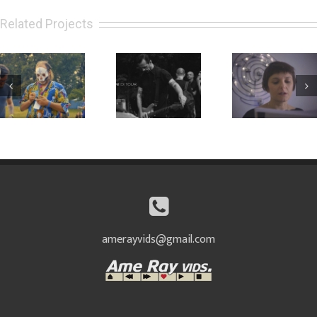
Related Projects
Apolide 2019 –
Persiana Jones
Kairòs (Book
Daily pills
– Live report
Trailer)
(Venerdì)
amerayvids@gmail.com