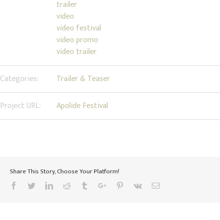
trailer
video
video festival
video promo
video trailer
Categories:
Trailer & Teaser
Project URL:
Apolide Festival
Share This Story, Choose Your Platform!
Facebook
Twitter
Linkedin
Reddit
Tumblr
Google+
Pinterest
Vk
Email